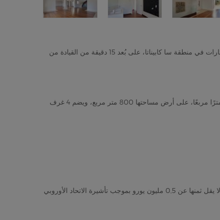
المناطق بطقس مشمس لما يزيد عن 310 أيام في كل سنة! يقع أحد العقارات في منطقة سا كابيناتا، على بُعد 15 دقيقة من القيادة من
يتميز العقار المعروض للبيع في مدينة مايوركا بكونه منزلاً بمساحة 250 مترًا مربعًا، على أرض مساحتها 800 متر مربع، ويضم 4 غرف
إن لم تكن مواطنًا في دول الاتحاد الأوروبي، يمكنك شراء العقارات التي لا يقل ثمنها عن 0,5 مليون يورو بموجب تأشيرة الاتحاد الأوروبي