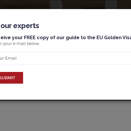
BLOG
MALLORCA
BARCELONA & MARBELLA
 our experts
eive your FREE copy of our guide to the EU Golden Vis
r your e-mail below
UY PROPERTY IN MALLOR
SUBMIT