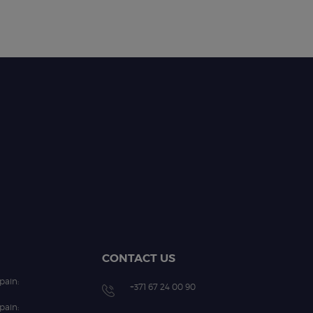
CONTACT US
pain:
+371 67 24 00 90
pain: