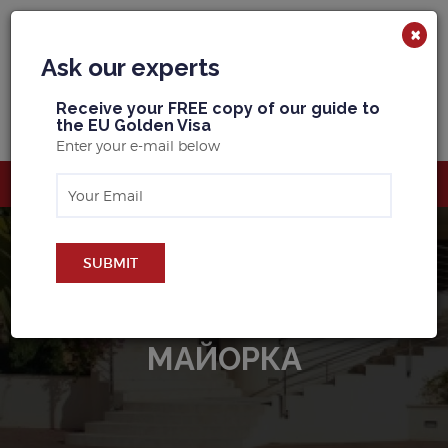
×
Ask our experts
R
eceive your FREE copy of our guide to
the EU Golden Visa
Enter your e-mail below
SUBMIT
BUY PROPERTY IN
MАЙОРКА